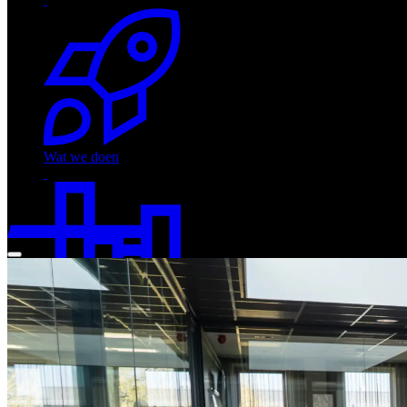
Wat
we doen
Hoe we dat
doen