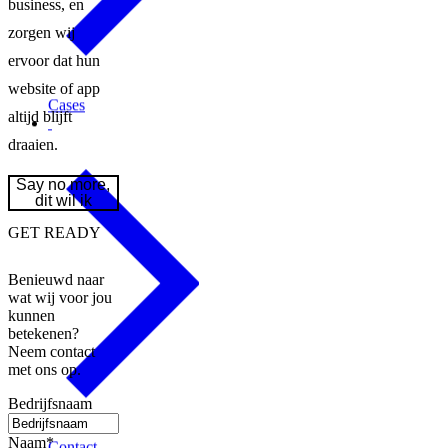
business, en
zorgen wij
ervoor dat hun
website of app
Cases
altijd blijft
draaien.
Say no more,
dit wil ik
GET READY
Benieuwd naar
wat wij voor jou
kunnen
betekenen?
Neem contact
met ons op.
Bedrijfsnaam
Naam
*
Contact