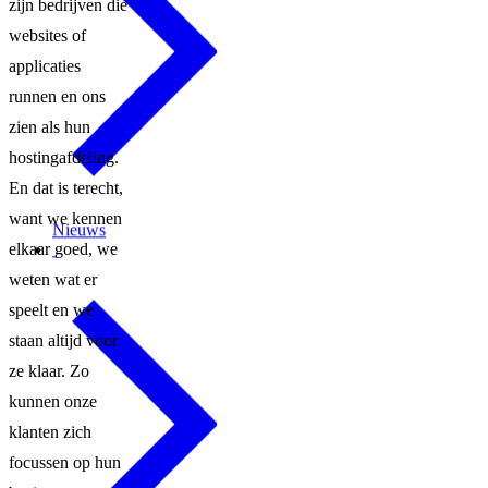
zijn bedrijven die
websites of
applicaties
runnen en ons
zien als hun
hostingafdeling.
En dat is terecht,
want we kennen
Nieuws
elkaar goed, we
weten wat er
speelt en we
staan altijd voor
ze klaar. Zo
kunnen onze
klanten zich
focussen op hun