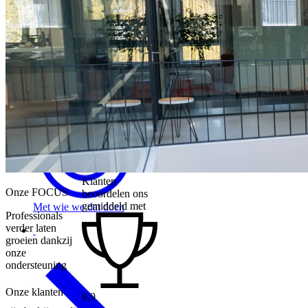
Voor wie
we dat doen
Klanten
Onze FOCUS
beoordelen ons
gemiddeld met
Met wie
we dat doen
Professionals
verder laten
groeien dankzij
onze
ondersteuning
Onze klanten
8,9